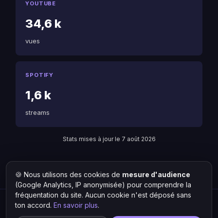
YOUTUBE
34,6 k
vues
SPOTIFY
1,6 k
streams
Stats mises à jour le 7 août 2026
🍪 Nous utilisons des cookies de
mesure d'audience
Retour à Aloman
Liste des artistes
(Google Analytics, IP anonymisée) pour comprendre la
fréquentation du site. Aucun cookie n'est déposé sans
ton accord.
En savoir plus
.
Hit Lokal
·
L'actu rap & musique urbaine