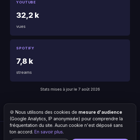
YOUTUBE
32,2 k
vues
SPOTIFY
7,8 k
streams
Stats mises à jour le 7 août 2026
🍪 Nous utilisons des cookies de
mesure d'audience
Retour à LECUS
Liste des artistes
(Google Analytics, IP anonymisée) pour comprendre la
fréquentation du site. Aucun cookie n'est déposé sans
ton accord.
En savoir plus
.
Hit Lokal
·
L'actu rap & musique urbaine