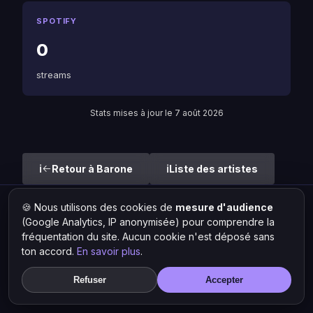
SPOTIFY
0
streams
Stats mises à jour le 7 août 2026
Retour à Barone
Liste des artistes
🍪 Nous utilisons des cookies de
mesure d'audience
Hit Lokal
·
L'actu rap & musique urbaine
(Google Analytics, IP anonymisée) pour comprendre la
© 2026 — Tous droits réservés ·
Mentions légales
·
Gérer les
fréquentation du site. Aucun cookie n'est déposé sans
cookies
ton accord.
En savoir plus
.
Refuser
Accepter