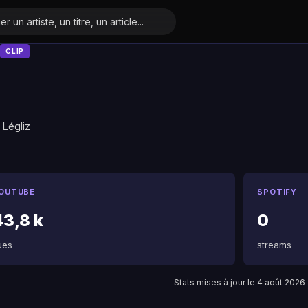
CLIP
̀ Légliz
OUTUBE
SPOTIFY
43,8 k
0
ues
streams
Stats mises à jour le 4 août 2026