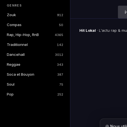
GENRES
Zouk
912
Compas
50
Hit Lokal
·
L'actu rap & m
Rap, Hip-Hop, RnB
4365
Traditionnel
142
Dancehall
3012
Reggae
343
Soca et Bouyon
387
Soul
75
Pop
252
🍪 Nous uti