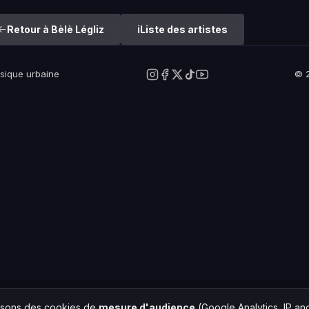
Retour à Bèlè Légliz
Liste des artistes
usique urbaine
© 2
lisons des cookies de
mesure d'audience
(Google Analytics, IP a