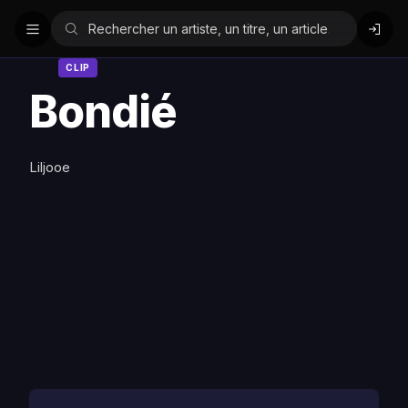
CLIP
Bondié
Liljooe