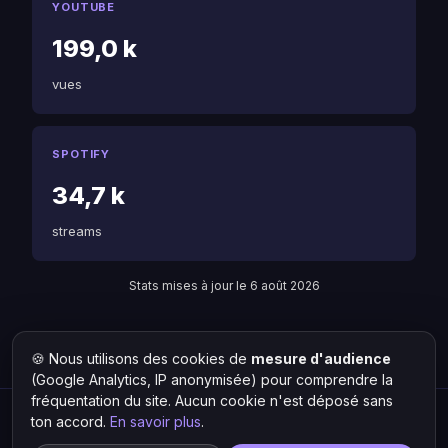
YOUTUBE
199,0 k
vues
SPOTIFY
34,7 k
streams
Stats mises à jour le 6 août 2026
🍪 Nous utilisons des cookies de
mesure d'audience
Retour à Liljooe
Liste des artistes
(Google Analytics, IP anonymisée) pour comprendre la
fréquentation du site. Aucun cookie n'est déposé sans
ton accord.
En savoir plus
.
Hit Lokal
·
L'actu rap & musique urbaine