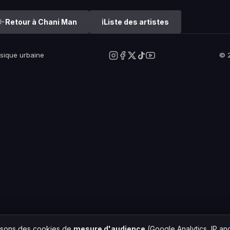
Retour à Chani Man
Liste des artistes
usique urbaine
© 2
lisons des cookies de
mesure d'audience
(Google Analytics, IP a