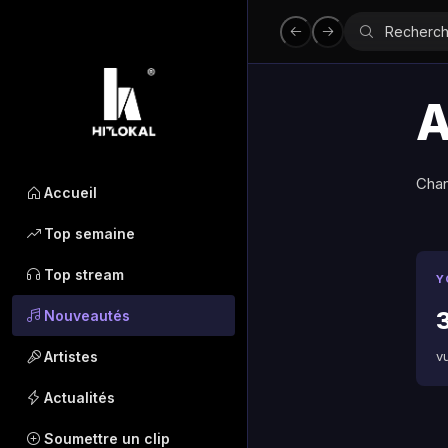
A
Chan
Accueil
Top semaine
Top stream
Y
3
Nouveautés
Artistes
v
Actualités
Soumettre un clip