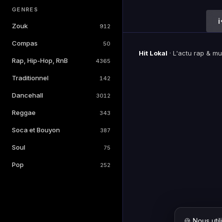
GENRES
Zouk
912
Compas
50
Hit Lokal
·
L'actu rap & m
Rap, Hip-Hop, RnB
4365
Traditionnel
142
Dancehall
3012
Reggae
343
Soca et Bouyon
387
Soul
75
Pop
252
🍪 Nous uti