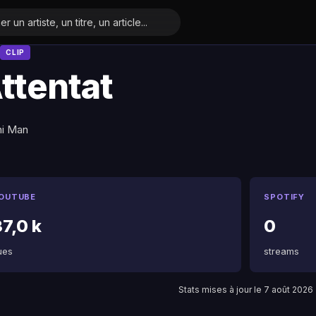
CLIP
ttentat
i Man
OUTUBE
SPOTIFY
7,0 k
0
ues
streams
Stats mises à jour le 7 août 2026