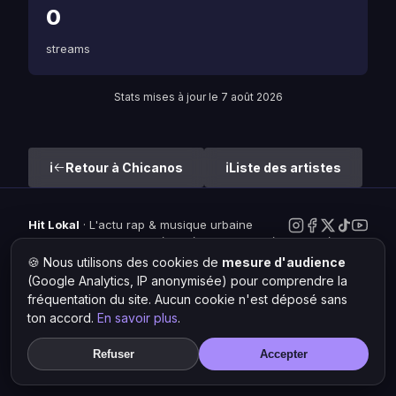
0
streams
Stats mises à jour le 7 août 2026
Retour à Chicanos
Liste des artistes
Hit Lokal
·
L'actu rap & musique urbaine
© 2026 — Tous droits réservés ·
Mentions légales
·
Gérer les
cookies
🍪 Nous utilisons des cookies de
mesure d'audience
(Google Analytics, IP anonymisée) pour comprendre la
fréquentation du site. Aucun cookie n'est déposé sans
ton accord.
En savoir plus
.
Refuser
Accepter