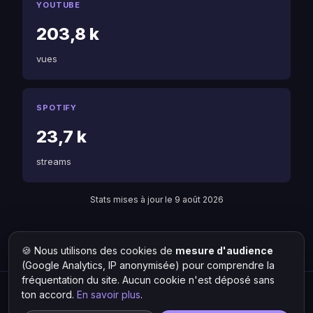
YOUTUBE
203,8 k
vues
SPOTIFY
23,7 k
streams
Stats mises à jour le 9 août 2026
🍪 Nous utilisons des cookies de
mesure d'audience
Retour à T Matt
Liste des artistes
(Google Analytics, IP anonymisée) pour comprendre la
fréquentation du site. Aucun cookie n'est déposé sans
ton accord.
En savoir plus
.
Hit Lokal
·
L'actu rap & musique urbaine