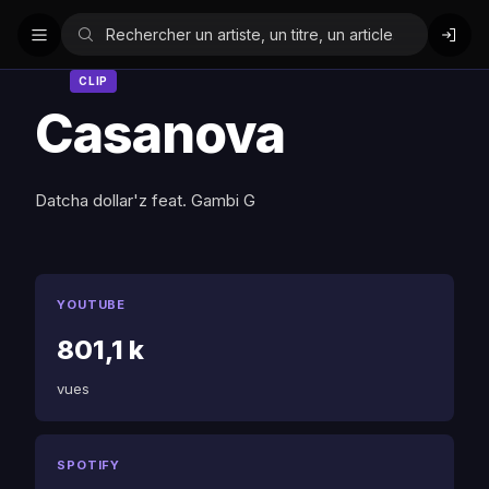
CLIP
Casanova
Datcha dollar'z feat. Gambi G
YOUTUBE
801,1 k
vues
SPOTIFY