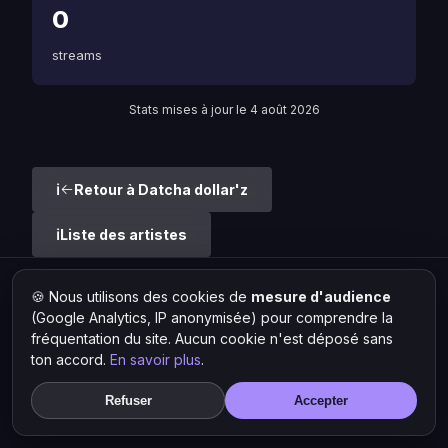
0
streams
Stats mises à jour le 4 août 2026
Retour à Datcha dollar'z
Liste des artistes
🍪 Nous utilisons des cookies de
mesure d'audience
Hit Lokal
·
L'actu rap & musique urbaine
(Google Analytics, IP anonymisée) pour comprendre la
© 2026 — Tous droits réservés ·
Mentions légales
·
Gérer les
cookies
fréquentation du site. Aucun cookie n'est déposé sans
ton accord.
En savoir plus
.
Refuser
Accepter