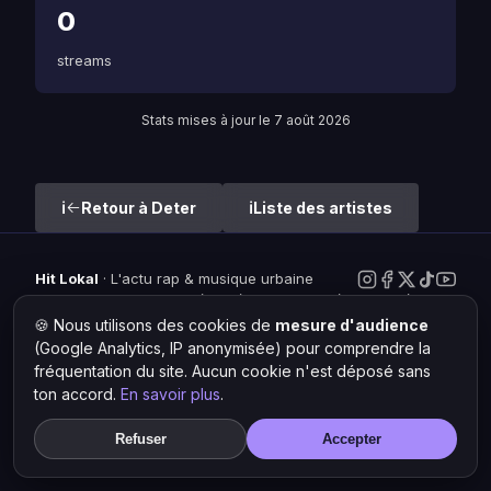
0
streams
Stats mises à jour le 7 août 2026
Retour à Deter
Liste des artistes
Hit Lokal
·
L'actu rap & musique urbaine
© 2026 — Tous droits réservés ·
Mentions légales
·
Gérer les
cookies
🍪 Nous utilisons des cookies de
mesure d'audience
(Google Analytics, IP anonymisée) pour comprendre la
fréquentation du site. Aucun cookie n'est déposé sans
ton accord.
En savoir plus
.
Refuser
Accepter