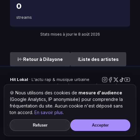
0
streams
Stats mises à jour le 8 août 2026
Retour à Dilayone
Liste des artistes
Hit Lokal
·
L'actu rap & musique urbaine
© 2026 — Tous droits réservés ·
Mentions légales
·
Gérer les
cookies
🍪 Nous utilisons des cookies de
mesure d'audience
(Google Analytics, IP anonymisée) pour comprendre la
fréquentation du site. Aucun cookie n'est déposé sans
ton accord.
En savoir plus
.
Refuser
Accepter