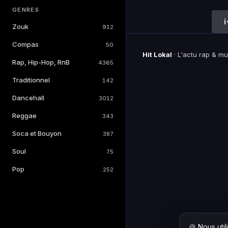
GENRES
Zouk
912
Compas
50
Hit Lokal
·
L'actu rap & m
Rap, Hip-Hop, RnB
4365
Traditionnel
142
Dancehall
3012
Reggae
343
Soca et Bouyon
387
Soul
75
Pop
252
🍪 Nous uti