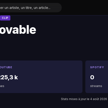
CLIP
ovable
OUTUBE
SPOTIFY
225,3 k
0
ues
streams
Stats mises à jour le 4 août 2026