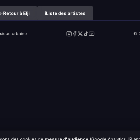
Retour à Elji
Liste des artistes
usique urbaine
© 2
lisons des cookies de
mesure d'audience
(Google Analytics, IP a