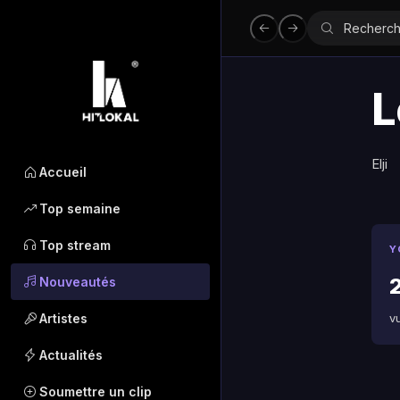
L
Elji
Accueil
Top semaine
Top stream
Y
Nouveautés
Artistes
v
Actualités
Soumettre un clip