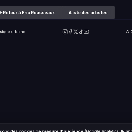
Retour à Eric Rousseaux
Liste des artistes
usique urbaine
© 2
lisons des cookies de
mesure d'audience
(Google Analytics, IP a