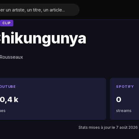
CLIP
hikungunya
 Rousseaux
OUTUBE
SPOTIFY
0,4 k
0
ues
streams
Stats mises à jour le 7 août 2026