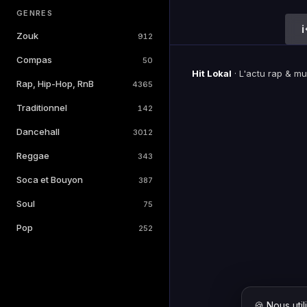
GENRES
Zouk
912
Compas
50
Hit Lokal
·
L'actu rap & m
Rap, Hip-Hop, RnB
4365
Traditionnel
142
Dancehall
3012
Reggae
343
Soca et Bouyon
387
Soul
75
Pop
252
🍪 Nous uti