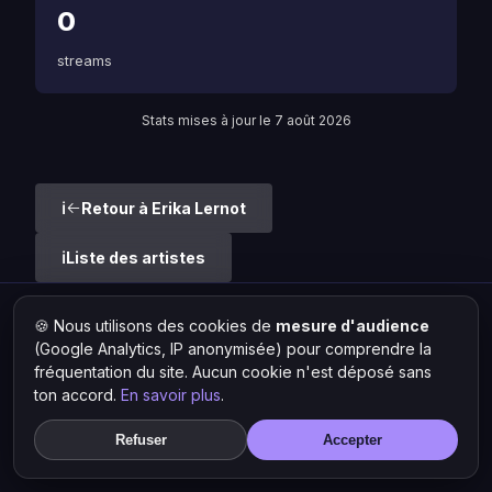
0
streams
Stats mises à jour le 7 août 2026
Retour à Erika Lernot
Liste des artistes
🍪 Nous utilisons des cookies de
mesure d'audience
Hit Lokal
·
L'actu rap & musique urbaine
(Google Analytics, IP anonymisée) pour comprendre la
© 2026 — Tous droits réservés ·
Mentions légales
·
Gérer les
cookies
fréquentation du site. Aucun cookie n'est déposé sans
ton accord.
En savoir plus
.
Refuser
Accepter