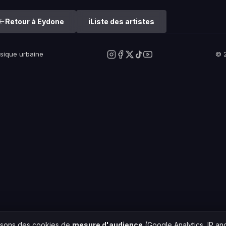
Retour à Eydone
Liste des artistes
usique urbaine
© 2
lisons des cookies de
mesure d'audience
(Google Analytics, IP a