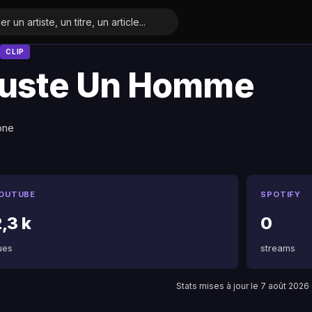
CLIP
uste Un Homme
one
OUTUBE
SPOTIFY
,3 k
0
ues
streams
Stats mises à jour le 7 août 2026