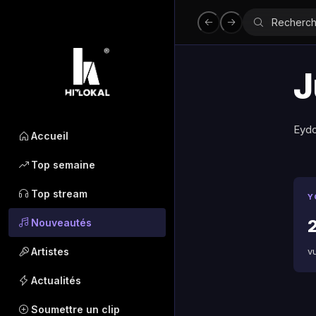
J
Eyd
Accueil
Top semaine
Top stream
Y
2
Nouveautés
Artistes
v
Actualités
Soumettre un clip