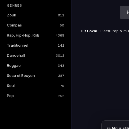
GENRES
Zouk
912
Compas
50
Hit Lokal
·
L'actu rap & m
Rap, Hip-Hop, RnB
4365
Traditionnel
142
Dancehall
3012
Reggae
343
Soca et Bouyon
387
Soul
75
Pop
252
🍪 Nous uti