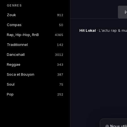
GENRES
Zouk
912
Compas
50
Hit Lokal
·
L'actu rap & m
Rap, Hip-Hop, RnB
4365
Traditionnel
142
Dancehall
3012
Reggae
343
Soca et Bouyon
387
Soul
75
Pop
252
🍪 Nous uti