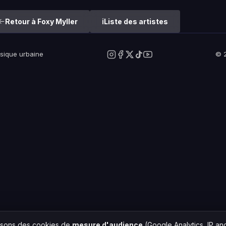
Retour à Foxy Myller
Liste des artistes
usique urbaine
© 2
lisons des cookies de
mesure d'audience
(Google Analytics, IP a