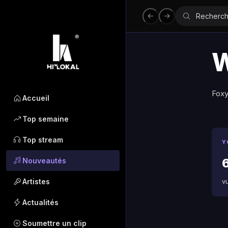
W
Foxy
Accueil
Top semaine
Top stream
Y
6
Nouveautés
Artistes
v
Actualités
Soumettre un clip