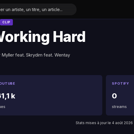
CLIP
orking Hard
 Myller feat. Skrydim feat. Wentay
OUTUBE
SPOTIFY
1,1 k
0
ues
streams
Stats mises à jour le 4 août 2026