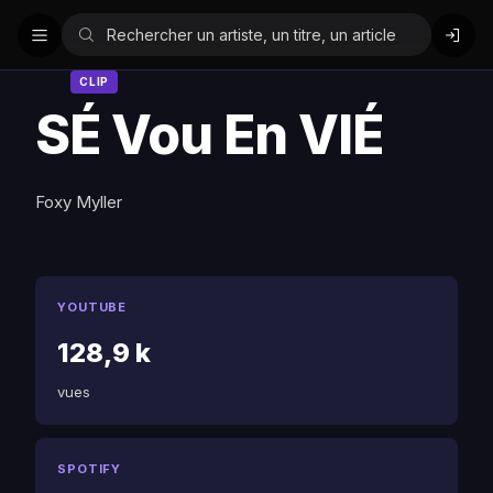
CLIP
SÉ Vou En VlÉ
Foxy Myller
YOUTUBE
128,9 k
vues
SPOTIFY