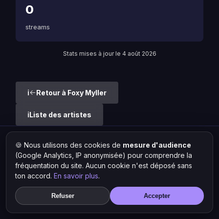
0
streams
Stats mises à jour le 4 août 2026
Retour à Foxy Myller
Liste des artistes
🍪 Nous utilisons des cookies de
mesure d'audience
Hit Lokal
·
L'actu rap & musique urbaine
(Google Analytics, IP anonymisée) pour comprendre la
© 2026 — Tous droits réservés ·
Mentions légales
·
Gérer les
cookies
fréquentation du site. Aucun cookie n'est déposé sans
ton accord.
En savoir plus
.
Refuser
Accepter