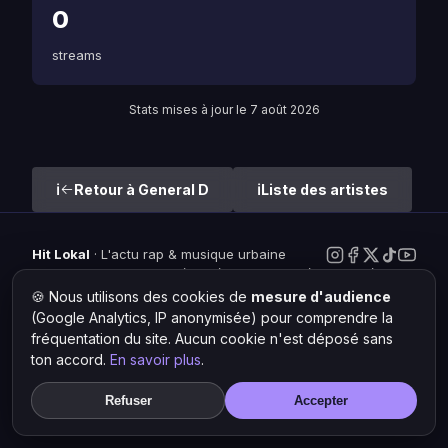
0
streams
Stats mises à jour le 7 août 2026
Retour à General D
Liste des artistes
Hit Lokal
·
L'actu rap & musique urbaine
© 2026 — Tous droits réservés ·
Mentions légales
·
Gérer les
cookies
🍪 Nous utilisons des cookies de
mesure d'audience
(Google Analytics, IP anonymisée) pour comprendre la
fréquentation du site. Aucun cookie n'est déposé sans
ton accord.
En savoir plus
.
Refuser
Accepter