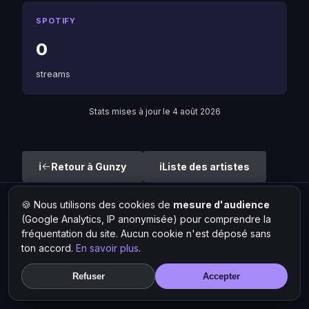
SPOTIFY
0
streams
Stats mises à jour le 4 août 2026
Retour à Gunzy
Liste des artistes
🍪 Nous utilisons des cookies de
mesure d'audience
Hit Lokal
·
L'actu rap & musique urbaine
(Google Analytics, IP anonymisée) pour comprendre la
© 2026 — Tous droits réservés ·
Mentions légales
·
Gérer les
fréquentation du site. Aucun cookie n'est déposé sans
cookies
ton accord.
En savoir plus
.
Refuser
Accepter