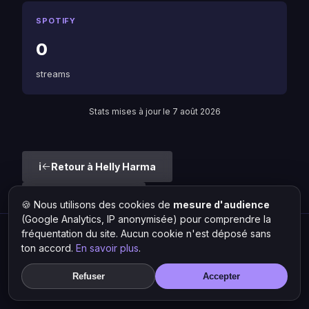
SPOTIFY
0
streams
Stats mises à jour le 7 août 2026
Retour à Helly Harma
Liste des artistes
🍪 Nous utilisons des cookies de
mesure d'audience
(Google Analytics, IP anonymisée) pour comprendre la
fréquentation du site. Aucun cookie n'est déposé sans
Hit Lokal
·
L'actu rap & musique urbaine
ton accord.
En savoir plus
.
© 2026 — Tous droits réservés ·
Mentions légales
·
Gérer les
cookies
Refuser
Accepter