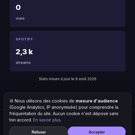
0
vues
SPOTIFY
2,3 k
streams
Stats mises à jour le 9 août 2026
🍪 Nous utilisons des cookies de
mesure d'audience
Retour à MAÏZY
Liste des artistes
(Google Analytics, IP anonymisée) pour comprendre la
fréquentation du site. Aucun cookie n'est déposé sans
ton accord.
En savoir plus
.
Hit Lokal
·
L'actu rap & musique urbaine
© 2026 — Tous droits réservés ·
Mentions légales
·
Gérer les
Refuser
Accepter
cookies