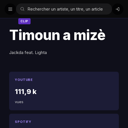
CLIP
Timoun a mizè
Jackda feat. Lighta
YOUTUBE
111,9 k
vues
SPOTIFY