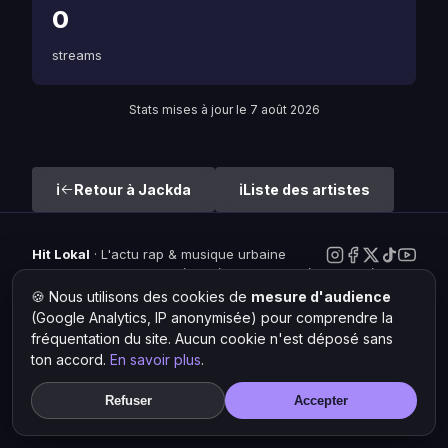
0
streams
Stats mises à jour le 7 août 2026
Retour à Jackda
Liste des artistes
Hit Lokal
·
L'actu rap & musique urbaine
© 2026 — Tous droits réservés ·
Mentions légales
·
Gérer les
cookies
🍪 Nous utilisons des cookies de
mesure d'audience
(Google Analytics, IP anonymisée) pour comprendre la
fréquentation du site. Aucun cookie n'est déposé sans
ton accord.
En savoir plus
.
Refuser
Accepter