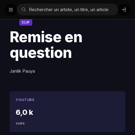
CLIP
Remise en
question
Janlik Pauya
YOUTUBE
6,0 k
vues