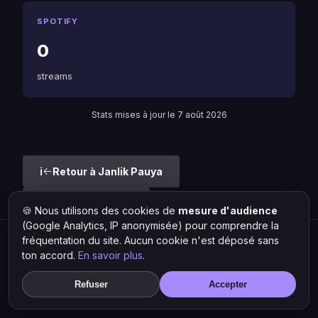
SPOTIFY
0
streams
Stats mises à jour le 7 août 2026
Retour à Janlik Pauya
Liste des artistes
🍪 Nous utilisons des cookies de
mesure d'audience
(Google Analytics, IP anonymisée) pour comprendre la
fréquentation du site. Aucun cookie n'est déposé sans
Hit Lokal
·
L'actu rap & musique urbaine
ton accord.
En savoir plus
.
© 2026 — Tous droits réservés ·
Mentions légales
·
Gérer les
cookies
Refuser
Accepter