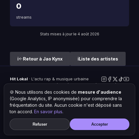
0
streams
Stats mises à jour le 4 août 2026
Retour à Jao Kynx
Liste des artistes
Hit Lokal
·
L'actu rap & musique urbaine
© 2026 — Tous droits réservés ·
Mentions légales
·
Gérer les
cookies
🍪 Nous utilisons des cookies de
mesure d'audience
(Google Analytics, IP anonymisée) pour comprendre la
fréquentation du site. Aucun cookie n'est déposé sans
ton accord.
En savoir plus
.
Refuser
Accepter