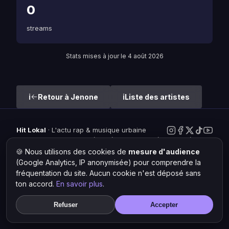
0
streams
Stats mises à jour le 4 août 2026
Retour à Jenone
Liste des artistes
Hit Lokal
·
L'actu rap & musique urbaine
© 2026 — Tous droits réservés ·
Mentions légales
·
Gérer les
cookies
🍪 Nous utilisons des cookies de
mesure d'audience
(Google Analytics, IP anonymisée) pour comprendre la
fréquentation du site. Aucun cookie n'est déposé sans
ton accord.
En savoir plus
.
Refuser
Accepter