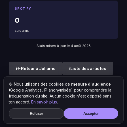
SPOTIFY
0
streams
Stats mises à jour le 4 août 2026
Retour à Juliams
Liste des artistes
🍪 Nous utilisons des cookies de
mesure d'audience
Hit Lokal
·
L'actu rap & musique urbaine
(Google Analytics, IP anonymisée) pour comprendre la
© 2026 — Tous droits réservés ·
Mentions légales
·
Gérer les
fréquentation du site. Aucun cookie n'est déposé sans
cookies
ton accord.
En savoir plus
.
Refuser
Accepter