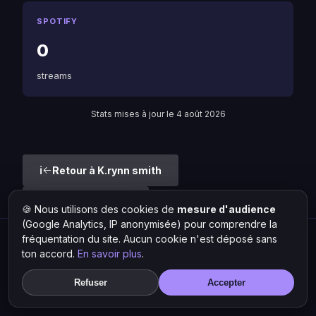
SPOTIFY
0
streams
Stats mises à jour le 4 août 2026
Retour à K.rynn smith
Liste des artistes
🍪 Nous utilisons des cookies de
mesure d'audience
(Google Analytics, IP anonymisée) pour comprendre la
fréquentation du site. Aucun cookie n'est déposé sans
Hit Lokal
·
L'actu rap & musique urbaine
ton accord.
En savoir plus
.
© 2026 — Tous droits réservés ·
Mentions légales
·
Gérer les
cookies
Refuser
Accepter