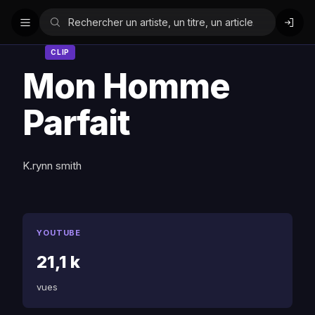
CLIP
Mon Homme
Parfait
K.rynn smith
YOUTUBE
21,1 k
vues