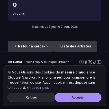
0
streams
Stats mises à jour le 7 août 2026
Retour à Keros-n
Liste des artistes
Hit Lokal
·
L'actu rap & musique urbaine
© 2026 — Tous droits réservés ·
Mentions légales
·
Gérer les
cookies
🍪 Nous utilisons des cookies de
mesure d'audience
(Google Analytics, IP anonymisée) pour comprendre la
fréquentation du site. Aucun cookie n'est déposé sans
ton accord.
En savoir plus
.
Refuser
Accepter