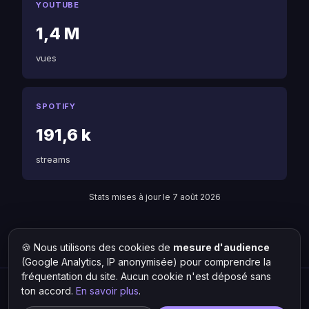
YOUTUBE
1,4 M
vues
SPOTIFY
191,6 k
streams
Stats mises à jour le 7 août 2026
🍪 Nous utilisons des cookies de
mesure d'audience
Retour à Keros-n
Liste des artistes
(Google Analytics, IP anonymisée) pour comprendre la
fréquentation du site. Aucun cookie n'est déposé sans
ton accord.
En savoir plus
.
Hit Lokal
·
L'actu rap & musique urbaine