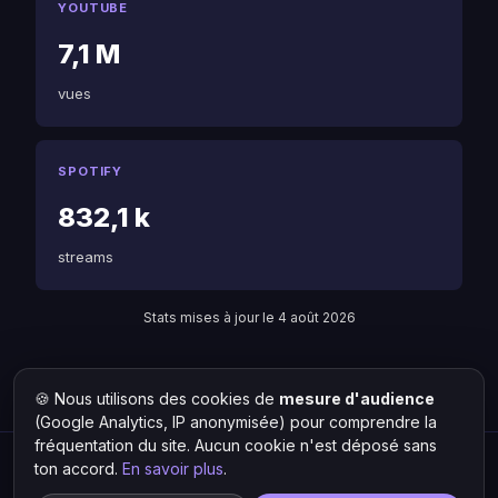
YOUTUBE
7,1 M
vues
SPOTIFY
832,1 k
streams
Stats mises à jour le 4 août 2026
🍪 Nous utilisons des cookies de
mesure d'audience
Retour à Keros-n
Liste des artistes
(Google Analytics, IP anonymisée) pour comprendre la
fréquentation du site. Aucun cookie n'est déposé sans
ton accord.
En savoir plus
.
Hit Lokal
·
L'actu rap & musique urbaine