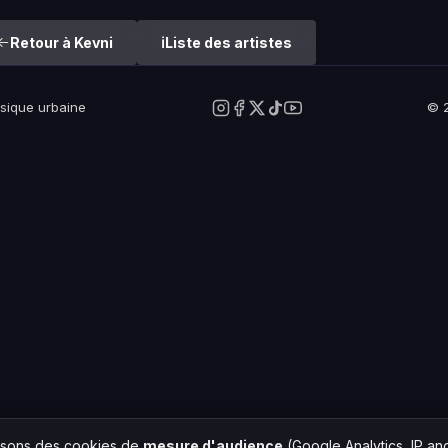
Retour à Kevni
Liste des artistes
usique urbaine
© 2
lisons des cookies de
mesure d'audience
(Google Analytics, IP a