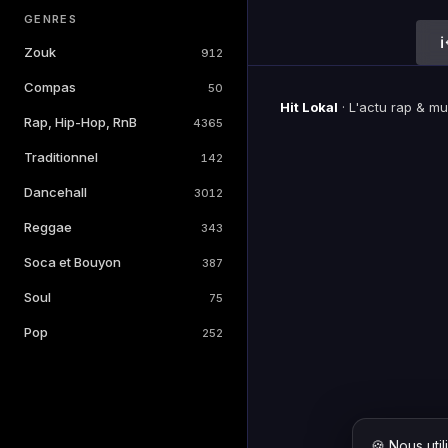
GENRES
Zouk
912
Compas
50
Hit Lokal
·
L'actu rap & m
Rap, Hip-Hop, RnB
4365
Traditionnel
142
Dancehall
3012
Reggae
343
Soca et Bouyon
387
Soul
75
Pop
252
🍪 Nous uti