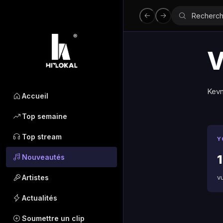
V
Kevn
Accueil
Top semaine
Top stream
Y
1
Nouveautés
Artistes
v
Actualités
Soumettre un clip