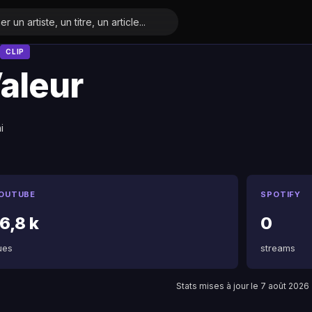
CLIP
aleur
i
OUTUBE
SPOTIFY
6,8 k
0
ues
streams
Stats mises à jour le 7 août 2026