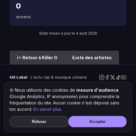
0
streams
Stats mises à jour le 4 août 2026
Retour à Killer G
Liste des artistes
Hit Lokal
·
L'actu rap & musique urbaine
© 2026 — Tous droits réservés ·
Mentions légales
·
Gérer les
cookies
🍪 Nous utilisons des cookies de
mesure d'audience
(Google Analytics, IP anonymisée) pour comprendre la
fréquentation du site. Aucun cookie n'est déposé sans
ton accord.
En savoir plus
.
Refuser
Accepter