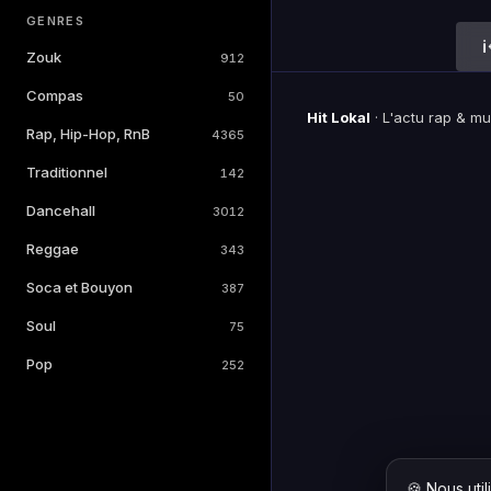
GENRES
Zouk
912
Compas
50
Hit Lokal
·
L'actu rap & m
Rap, Hip-Hop, RnB
4365
Traditionnel
142
Dancehall
3012
Reggae
343
Soca et Bouyon
387
Soul
75
Pop
252
🍪 Nous uti