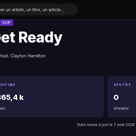
CLIP
et Ready
feat. Clayton Hamilton
OUTUBE
SPOTIFY
865,4 k
0
ues
streams
Stats mises à jour le 7 août 2026