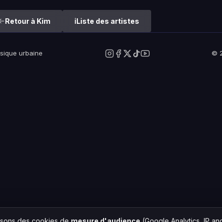
Retour à Kim
Liste des artistes
usique urbaine
© 2
lisons des cookies de
mesure d'audience
(Google Analytics, IP a