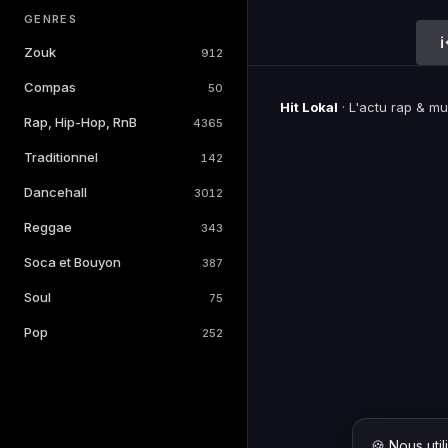
GENRES
Zouk
912
Compas
50
Hit Lokal
·
L'actu rap & m
Rap, Hip-Hop, RnB
4365
Traditionnel
142
Dancehall
3012
Reggae
343
Soca et Bouyon
387
Soul
75
Pop
252
🍪 Nous uti