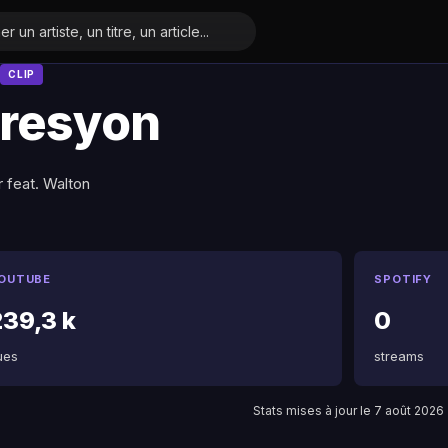
CLIP
resyon
er feat. Walton
OUTUBE
SPOTIFY
239,3 k
0
ues
streams
Stats mises à jour le 7 août 2026