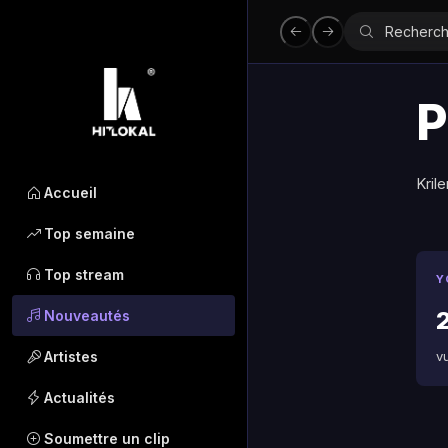
P
Kril
Accueil
Top semaine
Top stream
Y
Nouveautés
Artistes
v
Actualités
Soumettre un clip