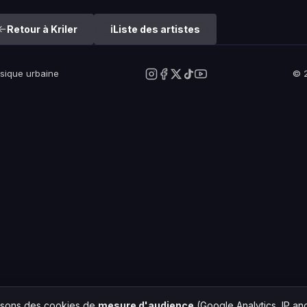
Retour à Kriler
Liste des artistes
usique urbaine
© 2
lisons des cookies de
mesure d'audience
(Google Analytics, IP a