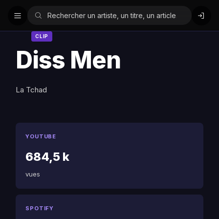
CLIP
Diss Men
La Tchad
YOUTUBE
684,5 k
vues
SPOTIFY