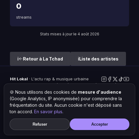
0
streams
Stats mises à jour le 4 août 2026
Retour à La Tchad
Liste des artistes
Hit Lokal
·
L'actu rap & musique urbaine
© 2026 — Tous droits réservés ·
Mentions légales
·
Gérer les
cookies
🍪 Nous utilisons des cookies de
mesure d'audience
(Google Analytics, IP anonymisée) pour comprendre la
fréquentation du site. Aucun cookie n'est déposé sans
ton accord.
En savoir plus
.
Refuser
Accepter