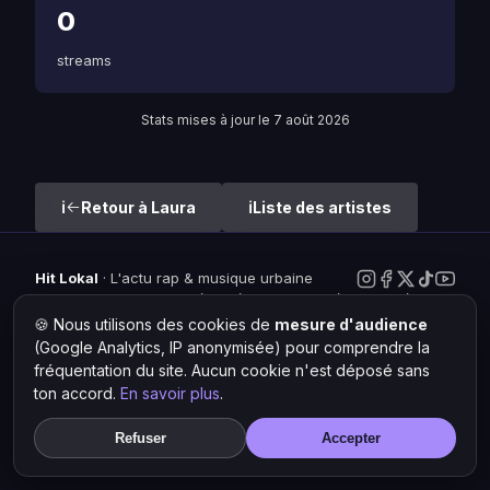
0
streams
Stats mises à jour le 7 août 2026
Retour à Laura
Liste des artistes
Hit Lokal
·
L'actu rap & musique urbaine
© 2026 — Tous droits réservés ·
Mentions légales
·
Gérer les
cookies
🍪 Nous utilisons des cookies de
mesure d'audience
(Google Analytics, IP anonymisée) pour comprendre la
fréquentation du site. Aucun cookie n'est déposé sans
ton accord.
En savoir plus
.
Refuser
Accepter