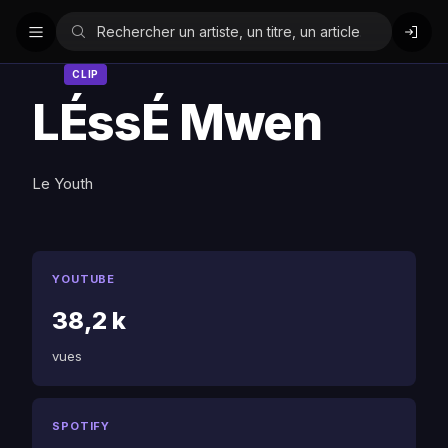
CLIP
LÉssÉ Mwen
Le Youth
YOUTUBE
38,2 k
vues
SPOTIFY