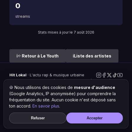
0
streams
Stats mises à jour le 7 août 2026
Retour à Le Youth
Liste des artistes
Hit Lokal
·
L'actu rap & musique urbaine
© 2026 — Tous droits réservés ·
Mentions légales
·
Gérer les
cookies
🍪 Nous utilisons des cookies de
mesure d'audience
(Google Analytics, IP anonymisée) pour comprendre la
fréquentation du site. Aucun cookie n'est déposé sans
ton accord.
En savoir plus
.
Refuser
Accepter