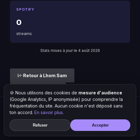
SPOTIFY
0
streams
Stats mises à jour le 4 août 2026
Retour à Lhom Sam
Liste des artistes
🍪 Nous utilisons des cookies de
mesure d'audience
(Google Analytics, IP anonymisée) pour comprendre la
fréquentation du site. Aucun cookie n'est déposé sans
Hit Lokal
·
L'actu rap & musique urbaine
ton accord.
En savoir plus
.
© 2026 — Tous droits réservés ·
Mentions légales
·
Gérer les
cookies
Refuser
Accepter