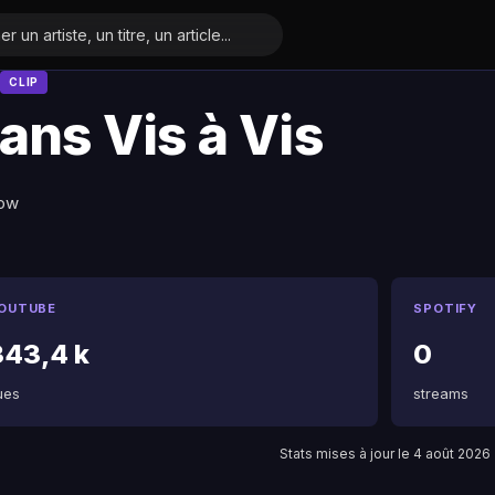
CLIP
ans Vis à Vis
Low
OUTUBE
SPOTIFY
343,4 k
0
ues
streams
Stats mises à jour le 4 août 2026