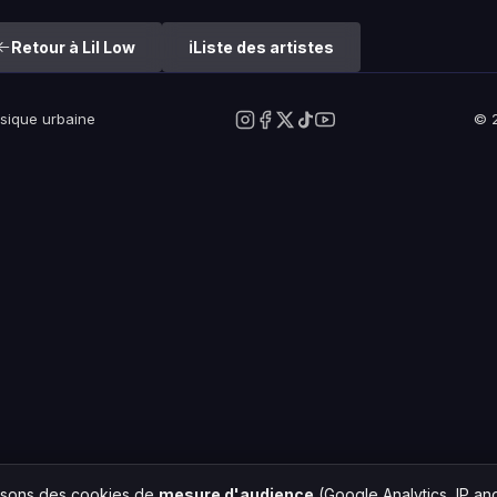
Retour à Lil Low
Liste des artistes
usique urbaine
© 2
lisons des cookies de
mesure d'audience
(Google Analytics, IP a