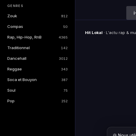
GENRES
Zouk
912
Compas
50
Hit Lokal
·
L'actu rap & m
Rap, Hip-Hop, RnB
4365
Traditionnel
142
Dancehall
3012
Reggae
343
Soca et Bouyon
387
Soul
75
Pop
252
🍪 Nous uti