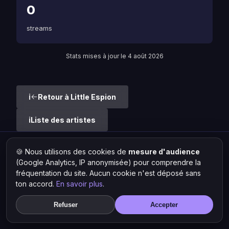
0
streams
Stats mises à jour le 4 août 2026
Retour à Little Espion
Liste des artistes
🍪 Nous utilisons des cookies de
mesure d'audience
Hit Lokal
·
L'actu rap & musique urbaine
(Google Analytics, IP anonymisée) pour comprendre la
© 2026 — Tous droits réservés ·
Mentions légales
·
Gérer les
cookies
fréquentation du site. Aucun cookie n'est déposé sans
ton accord.
En savoir plus
.
Refuser
Accepter