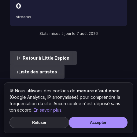
0
streams
Stats mises à jour le 7 août 2026
Retour à Little Espion
Liste des artistes
🍪 Nous utilisons des cookies de
mesure d'audience
Hit Lokal
·
L'actu rap & musique urbaine
(Google Analytics, IP anonymisée) pour comprendre la
© 2026 — Tous droits réservés ·
Mentions légales
·
Gérer les
cookies
fréquentation du site. Aucun cookie n'est déposé sans
ton accord.
En savoir plus
.
Refuser
Accepter