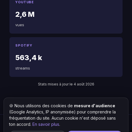
YOUTUBE
2,6 M
vues
SPOTIFY
563,4 k
streams
Stats mises à jour le 4 août 2026
🍪 Nous utilisons des cookies de
mesure d'audience
Retour à Lola Rae
Liste des artistes
(Google Analytics, IP anonymisée) pour comprendre la
fréquentation du site. Aucun cookie n'est déposé sans
ton accord.
En savoir plus
.
Hit Lokal
·
L'actu rap & musique urbaine