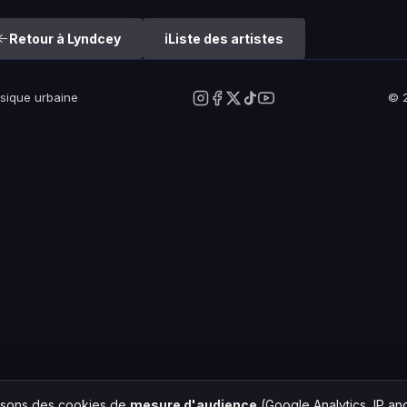
Retour à Lyndcey
Liste des artistes
usique urbaine
© 2
lisons des cookies de
mesure d'audience
(Google Analytics, IP a