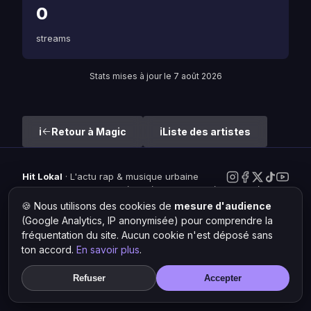
0
streams
Stats mises à jour le 7 août 2026
Retour à Magic
Liste des artistes
Hit Lokal
·
L'actu rap & musique urbaine
© 2026 — Tous droits réservés ·
Mentions légales
·
Gérer les
cookies
🍪 Nous utilisons des cookies de
mesure d'audience
(Google Analytics, IP anonymisée) pour comprendre la
fréquentation du site. Aucun cookie n'est déposé sans
ton accord.
En savoir plus
.
Refuser
Accepter