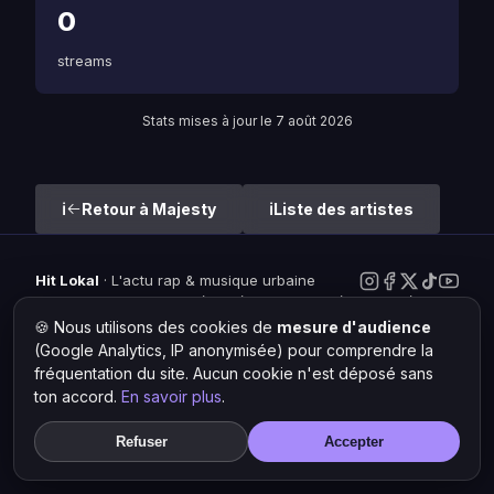
0
streams
Stats mises à jour le 7 août 2026
Retour à Majesty
Liste des artistes
Hit Lokal
·
L'actu rap & musique urbaine
© 2026 — Tous droits réservés ·
Mentions légales
·
Gérer les
cookies
🍪 Nous utilisons des cookies de
mesure d'audience
(Google Analytics, IP anonymisée) pour comprendre la
fréquentation du site. Aucun cookie n'est déposé sans
ton accord.
En savoir plus
.
Refuser
Accepter