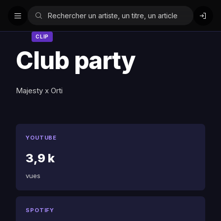
CLIP
Club party
Majesty x Orti
YOUTUBE
3,9 k
vues
SPOTIFY