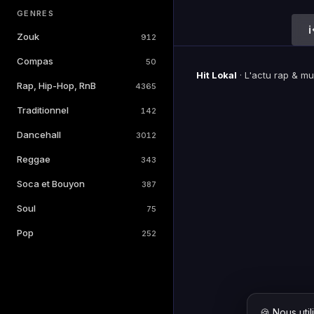
GENRES
Zouk
912
Compas
50
Hit Lokal
·
L'actu rap & m
Rap, Hip-Hop, RnB
4365
Traditionnel
142
Dancehall
3012
Reggae
343
Soca et Bouyon
387
Soul
75
Pop
252
🍪 Nous uti