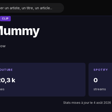
CLIP
Mummy
low
OUTUBE
SPOTIFY
20,3 k
0
ues
streams
Stats mises à jour le 4 août 2026