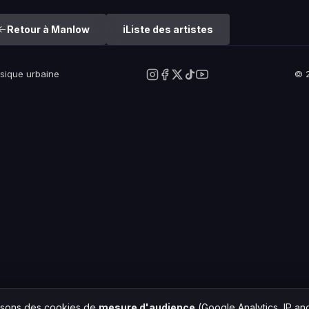
Retour à Manlow
Liste des artistes
usique urbaine
© 2
lisons des cookies de
mesure d'audience
(Google Analytics, IP a