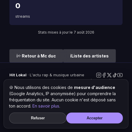
0
streams
Stats mises à jour le 7 août 2026
Retour à Mc duc
Liste des artistes
Hit Lokal
·
L'actu rap & musique urbaine
© 2026 — Tous droits réservés ·
Mentions légales
·
Gérer les
cookies
🍪 Nous utilisons des cookies de
mesure d'audience
(Google Analytics, IP anonymisée) pour comprendre la
fréquentation du site. Aucun cookie n'est déposé sans
ton accord.
En savoir plus
.
Refuser
Accepter