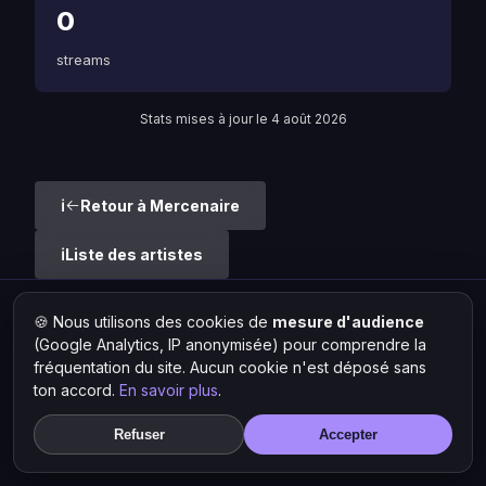
0
streams
Stats mises à jour le 4 août 2026
Retour à Mercenaire
Liste des artistes
🍪 Nous utilisons des cookies de
mesure d'audience
Hit Lokal
·
L'actu rap & musique urbaine
(Google Analytics, IP anonymisée) pour comprendre la
© 2026 — Tous droits réservés ·
Mentions légales
·
Gérer les
cookies
fréquentation du site. Aucun cookie n'est déposé sans
ton accord.
En savoir plus
.
Refuser
Accepter