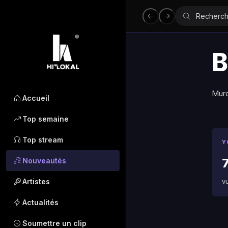
B
Murd
Accueil
Top semaine
Top stream
Y
7
Nouveautés
Artistes
v
Actualités
Soumettre un clip