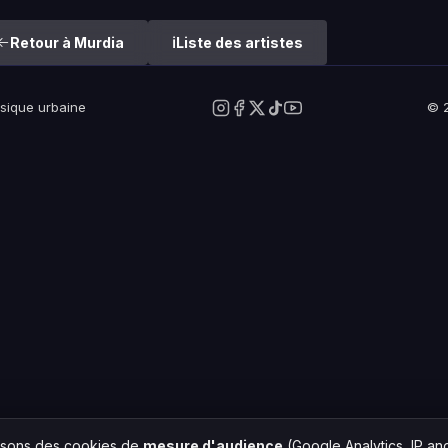
Retour à Murdia
Liste des artistes
usique urbaine
© 2
lisons des cookies de
mesure d'audience
(Google Analytics, IP a