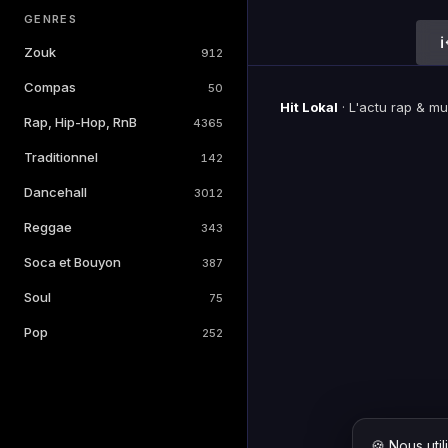
GENRES
Zouk
912
Compas
50
Hit Lokal
·
L'actu rap & m
Rap, Hip-Hop, RnB
4365
Traditionnel
142
Dancehall
3012
Reggae
343
Soca et Bouyon
387
Soul
75
Pop
252
🍪 Nous uti