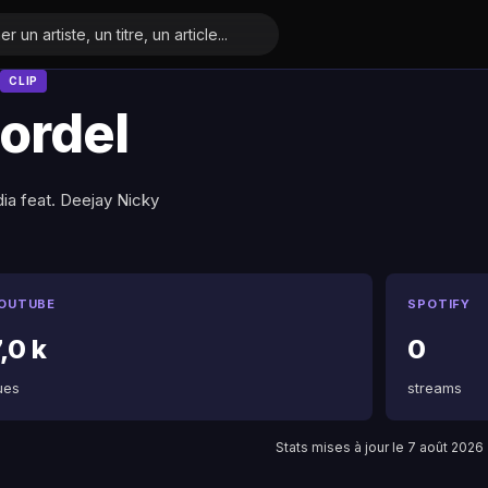
CLIP
ordel
ia feat. Deejay Nicky
OUTUBE
SPOTIFY
,0 k
0
ues
streams
Stats mises à jour le 7 août 2026