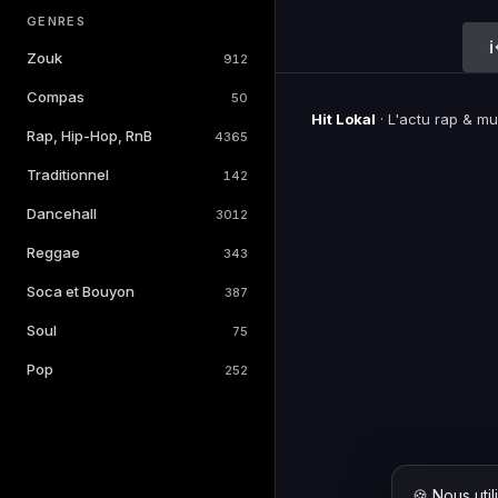
GENRES
Zouk
912
Compas
50
Hit Lokal
·
L'actu rap & m
Rap, Hip-Hop, RnB
4365
Traditionnel
142
Dancehall
3012
Reggae
343
Soca et Bouyon
387
Soul
75
Pop
252
🍪 Nous uti