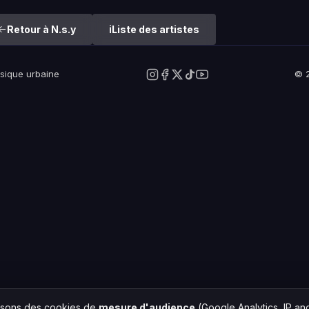
Retour à N.s.y
Liste des artistes
usique urbaine
© 2
lisons des cookies de
mesure d'audience
(Google Analytics, IP a