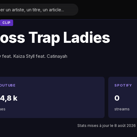
CLIP
oss Trap Ladies
y feat. Kaïza Styll feat. Catinayah
OUTUBE
SPOTIFY
4,8 k
0
ues
streams
Stats mises à jour le 8 août 2026